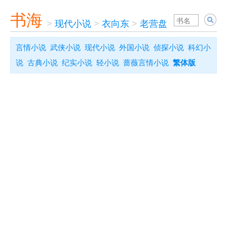
书海
>
现代小说
>
衣向东
>
老营盘
言情小说
武侠小说
现代小说
外国小说
侦探小说
科幻小
说
古典小说
纪实小说
轻小说
蔷薇言情小说
繁体版