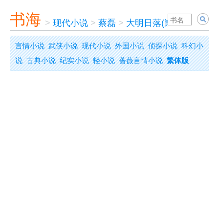
书海
>
现代小说
>
蔡磊
>
大明日落(崇祯王朝的人
言情小说
武侠小说
现代小说
外国小说
侦探小说
科幻小
说
古典小说
纪实小说
轻小说
蔷薇言情小说
繁体版