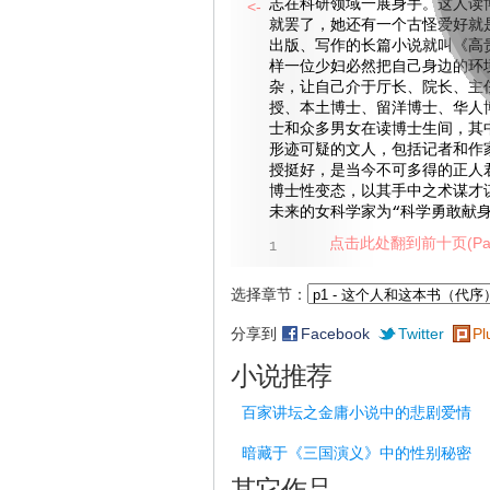
志在科研领域一展身手。这人读
<-
就罢了，她还有一个古怪爱好就
出版、写作的长篇小说就叫《高
样一位少妇必然把自己身边的环
杂，让自己介于厅长、院长、主
授、本土博士、留洋博士、华人
士和众多男女在读博士生间，其
形迹可疑的文人，包括记者和作
授挺好，是当今不可多得的正人
博士性变态，以其手中之术谋才
未来的女科学家为“科学勇敢献身
点击此处翻到前十页(Pag
1
选择章节：
分享到
Facebook
Twitter
Pl
小说推荐
百家讲坛之金庸小说中的悲剧爱情
暗藏于《三国演义》中的性别秘密
其它作品