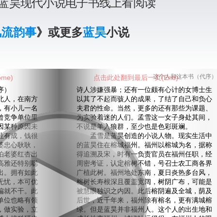
蓝昊现代小说电子书线上看阅读
风流韵事
》或更多
蓝昊
小说
me)
点击此处翻到最后一页(End)
这个人和这本书（代序）
序）
诗人涉嫌强暴；还有一位颇有心计的女博士生
人，在南方
以其了不起而骇人的成果，了结了自己和负心
，有小儿一名
夫君的性命。当然，更多的还有那些为课题、
曾竞争单位里
为实验着迷的人们。孟雪这一女子身处其间，
因某种原因未
不说是羊入狼群，至少也是色彩斑斓。
业有成，钱很
孟雪是蓝昊创造的小说人物。现实生活中
婆忠心耿耿，
的蓝昊住在榕城福州。福州以榕城为名，据称
怕老婆红杏出
得追溯及宋，时有一负责官员在福州任职，经
高雅还特别聪
周密考证，认定榕树不错，号召士农工商各界
。拥有如此
广植此树。福州地处东南，夏日炎热多台风，
无忧，本可优
榕树长寿根深且覆盖宽阔，树阴广布，可能是
偏就不干。此
被慧眼独识之内因。此后榕阴遍及全城，荫及
单位也略有领
后世，近千年来，福州除有榕名，更有满城榕
，做实验，立
绿。但是蓝昊并非福州人。这个人的出生地和