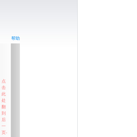
帮助
点
击
此
处
翻
到
后
一
页-