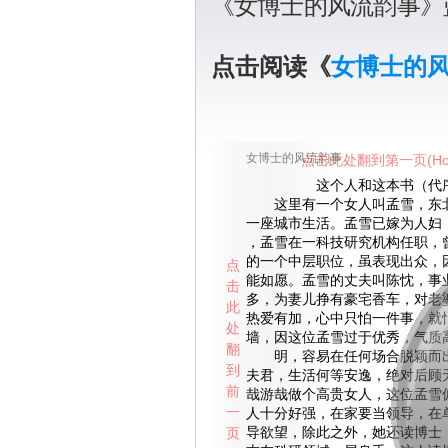
《女博士的风流韵事》
点击阅读《
女博士的
女博士的风流韵事
点击此处翻到第一页(Ho
这个人和这本书（代
这里有一个女人叫孟雪，东北
一座城市生活。孟雪已嫁为人妇
，孟雪在一科技研究机构任职，
的一个中层职位，虽表现出众，
点
能如愿。孟雪的丈夫叫陈忱，事
击
多，为妻儿挣有豪宅香车，对老
此
热爱有加，心中只怕一件事，就
处
墙，因这位孟雪过于优秀，气质
翻
明，容易在任何场合脱颖而出
到
夫君，生活何等安逸，绝对后顾
前
哉游哉做个高贵女人，这位孟雪
一
人十分好强，在家要当领导，在
页
导欲望，除此之外，她还读博士