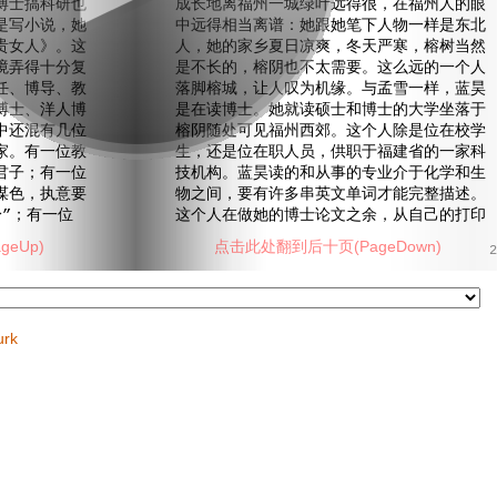
博士搞科研也
成长地离福州一城绿叶远得很，在福州人的眼
是写小说，她
中远得相当离谱：她跟她笔下人物一样是东北
贵女人》。这
人，她的家乡夏日凉爽，冬天严寒，榕树当然
境弄得十分复
是不长的，榕阴也不太需要。这么远的一个人
任、博导、教
落脚榕城，让人叹为机缘。与孟雪一样，蓝昊
博士、洋人博
是在读博士。她就读硕士和博士的大学坐落于
中还混有几位
榕阴随处可见福州西郊。这个人除是位在校学
家。有一位教
生，还是位在职人员，供职于福建省的一家科
君子；有一位
技机构。蓝昊读的和从事的专业介于化学和生
谋色，执意要
物之间，要有许多串英文单词才能完整描述。
”；有一位
这个人在做她的博士论文之余，从自己的打印
eUp)
点击此处翻到后十页(PageDown)
2
urk