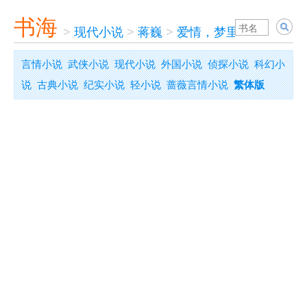
书海
>
现代小说
>
蒋巍
>
爱情，梦里黑土地
言情小说
武侠小说
现代小说
外国小说
侦探小说
科幻小
说
古典小说
纪实小说
轻小说
蔷薇言情小说
繁体版