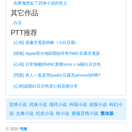
由萧逸想起了武侠小说的意义
其它作品
白豆
PTT推荐
[心得] 原廠充電器拆解（小白豆腐）
[情報] Apple部分地區開始停售5W白豆腐充電器
[心得] 日常無敵的MAC唇膏brick o la顯白豆沙色
[問題] 有人一直是用Ipad白豆腐充iphone5的嗎?
[心得]超顯白豆沙色背心剋花裙分享
言情小说
武侠小说
现代小说
外国小说
侦探小说
科幻小
说
古典小说
纪实小说
轻小说
蔷薇言情小说
繁体版
© 2016
书海