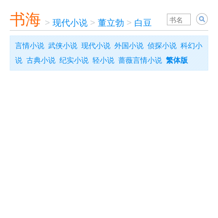
书海
>
现代小说
>
董立勃
>
白豆
言情小说
武侠小说
现代小说
外国小说
侦探小说
科幻小
说
古典小说
纪实小说
轻小说
蔷薇言情小说
繁体版