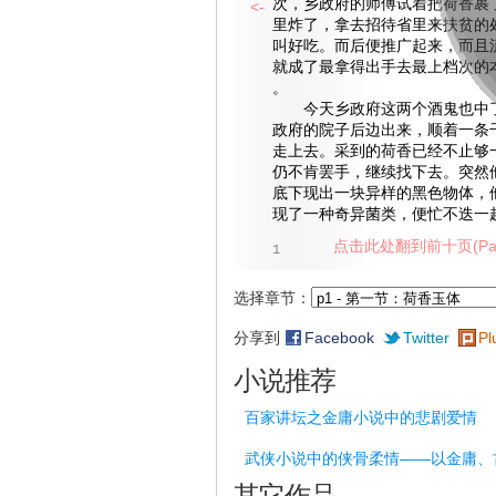
次，乡政府的师傅试着把荷香裹
<-
里炸了，拿去招待省里来扶贫的
叫好吃。而后便推广起来，而且
就成了最拿得出手去最上档次的
。
今天乡政府这两个酒鬼也中了
政府的院子后边出来，顺着一条
走上去。采到的荷香已经不止够
仍不肯罢手，继续找下去。突然
底下现出一块异样的黑色物体，
现了一种奇异菌类，便忙不迭一
点击此处翻到前十页(Pag
1
选择章节：
分享到
Facebook
Twitter
Pl
小说推荐
百家讲坛之金庸小说中的悲剧爱情
武侠小说中的侠骨柔情——以金庸、
其它作品