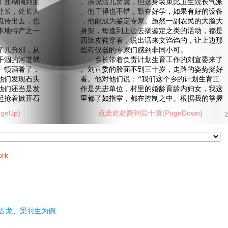
了面糊搁到油
。虽说活儿窝囊，但这身装束比卫生院长气派
处长，处长大
。他干得也不错，勤奋好学，如果有好的设备
流传出去，也
，他能成为鉴定专家。虽然一副农民的大脸大
本地特产之一
身架，每逢到上边去搞鉴定之类的活动，都是
西装皮鞋穿着，说出话来文诌诌的，让上边那
几分邪，从
些有仪器的专家们感到非同小可。
干涸的河道就
乡长带着负责计划生育工作的刘宣委来了
一顿酒肴了，
。刘宣委的脸面不到三十岁，走路的姿势挺好
他们发现石头
看。他对他们说：“我们这个乡的计划生育工
他们还当是发
作是先进单位，村里的婚龄育龄内妇女，我这
起抢着掀开石
里都了如指掌，都在控制之中。根据我的掌握
eUp)
点击此处翻到后十页(PageDown)
2
urk
古龙、梁羽生为例