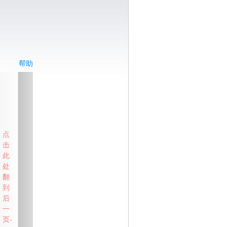
帮助
点
击
此
处
翻
到
后
一
页-