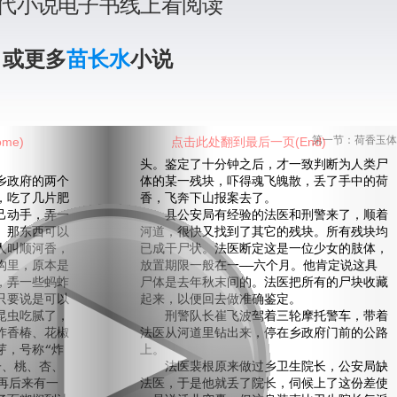
代小说电子书线上看阅读
》或更多
苗长水
小说
me)
点击此处翻到最后一页(End)
第一节：荷香玉体
头。鉴定了十分钟之后，才一致判断为人类尸
政府的两个
体的某一残块，吓得魂飞魄散，丢了手中的荷
，吃了几片肥
香，飞奔下山报案去了。
己动手，弄一
县公安局有经验的法医和刑警来了，顺着
。那东西可以
河道，很快又找到了其它的残块。所有残块均
人叫顺河香，
已成干尸状。法医断定这是一位少女的肢体，
沟里，原本是
放置期限一般在一——六个月。他肯定说这具
，弄一些蚂蚱
尸体是去年秋末间的。法医把所有的尸块收藏
只要说是可以
起来，以便回去做准确鉴定。
昆虫吃腻了，
刑警队长崔飞波驾着三轮摩托警车，带着
炸香椿、花椒
法医从河道里钻出来，停在乡政府门前的公路
芽，号称“炸
上。
子、桃、杏、
法医裴根原来做过乡卫生院长，公安局缺
再后来有一
法医，于是他就丢了院长，伺候上了这份差使