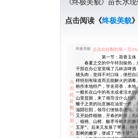
《终极美貌》苗长水现
点击阅读《
终极美貌
终极美貌
点击此处翻到第一页(Ho
第一节：荷香玉体
春夏之交的中午特别燥热，乡
干部在办公室里喝了几杯凉啤酒
猪头肉，觉得不对口味，便想自
样特别有味道而且能解火的酒肴
点
称作本地特产，学名荷香，本地
击
一般长在山中的有水或者没水的
此
山里贫困，来了领导没什么招待
处
蛾子之类的玩意搁在油里一炸，
翻
滋阴壮阳，领导们便狼吞虎咽。
到
又开始炸植物，开春的时候，先
前
、核桃、山楂、酸枣等树木的嫩
一
五芽”。后来又发展了苹果、柿
页
梨树的嫩芽，便成了“炸十芽”。