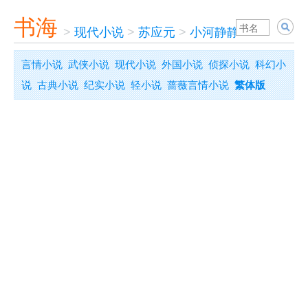
书海
>
现代小说
>
苏应元
>
小河静静流
言情小说
武侠小说
现代小说
外国小说
侦探小说
科幻小
说
古典小说
纪实小说
轻小说
蔷薇言情小说
繁体版