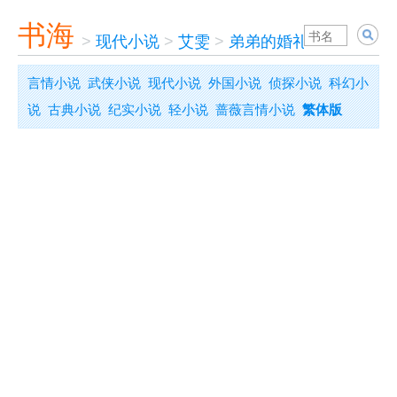
书海
>
现代小说
>
艾雯
>
弟弟的婚礼
言情小说
武侠小说
现代小说
外国小说
侦探小说
科幻小
说
古典小说
纪实小说
轻小说
蔷薇言情小说
繁体版