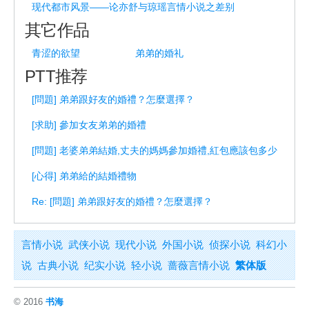
现代都市风景——论亦舒与琼瑶言情小说之差别
其它作品
青涩的欲望
弟弟的婚礼
PTT推荐
[問題] 弟弟跟好友的婚禮？怎麼選擇？
[求助] 參加女友弟弟的婚禮
[問題] 老婆弟弟結婚,丈夫的媽媽參加婚禮,紅包應該包多少
[心得] 弟弟給的結婚禮物
Re: [問題] 弟弟跟好友的婚禮？怎麼選擇？
言情小说
武侠小说
现代小说
外国小说
侦探小说
科幻小
说
古典小说
纪实小说
轻小说
蔷薇言情小说
繁体版
© 2016
书海