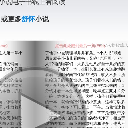
小说电子书线上看阅读
》或更多
舒怀
小说
me)
点击此处翻到最后一页(End)
第一章 小人书铺的主人
人第一章小
了他手中被调理得井井有条。“小人书”顾名
思义就是小孩儿看的书，又称“连环画”。小
街的铺面，
人书铺的顾客们，大多是七八岁至十几岁的孩
阳光常年只照
子，一分钱赁一本，坐到长凳上有来道趣地翻
看着。那时候南市住家都很穷，收入不多，所
书架的格格
以给孩子的零花也少。孩子们看小人书的钱，
的木料很结实
差不多都是从爹妈给的早点钱里抠出来的，１
的本色，岁月
分钱才看一本觉得屈得慌，吃早点豆浆才２分
一碗，烧饼３分一个。这样，孩子们看完手中
，像珍藏许
的一本，就偷偷跟邻座的小孩换，这样可以多
平，排放着几
看一本，换多了可以看上一下午。当然怕逮着
的地方。
，过去康爷逮着换书的小孩，常常是连吼带搡
冬天冷时取
，还要把换书的孩子的口袋都掏净了，相当于
大白天就点盏
现在的罚款。而小康同志则温和许多，他从不