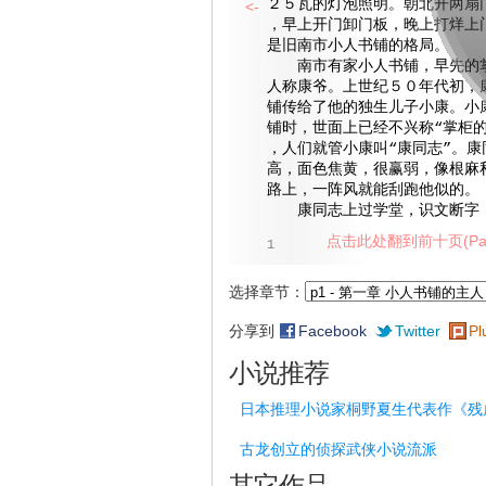
２５瓦的灯泡照明。朝北开两扇
<-
，早上开门卸门板，晚上打烊上门
是旧南市小人书铺的格局。
南市有家小人书铺，早先的掌
人称康爷。上世纪５０年代初，
铺传给了他的独生儿子小康。小
铺时，世面上已经不兴称“掌柜的
，人们就管小康叫“康同志”。康
高，面色焦黄，很赢弱，像根麻
路上，一阵风就能刮跑他似的。
康同志上过学堂，识文断字，
点击此处翻到前十页(Pag
1
选择章节：
分享到
Facebook
Twitter
Pl
小说推荐
日本推理小说家桐野夏生代表作《残
古龙创立的侦探武侠小说流派
其它作品