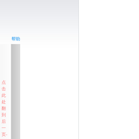
帮助
点
击
此
处
翻
到
后
一
页-