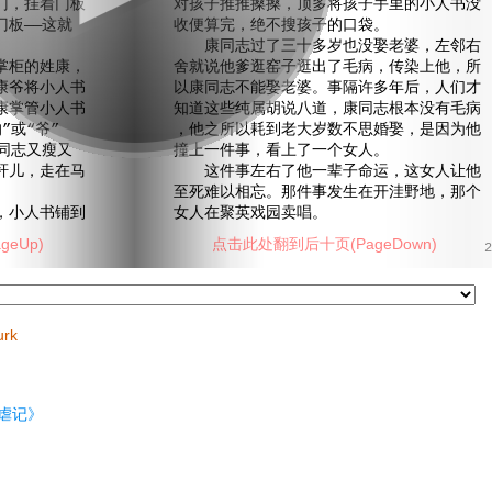
门，挂着门板
对孩子推推搡搡，顶多将孩子手里的小人书没
板——这就
收便算完，绝不搜孩子的口袋。
康同志过了三十多岁也没娶老婆，左邻右
柜的姓康，
舍就说他爹逛窑子逛出了毛病，传染上他，所
康爷将小人书
以康同志不能娶老婆。事隔许多年后，人们才
康掌管小人书
知道这些纯属胡说八道，康同志根本没有毛病
”或“爷”
，他之所以耗到老大岁数不思婚娶，是因为他
同志又瘦又
撞上一件事，看上了一个女人。
秆儿，走在马
这件事左右了他一辈子命运，这女人让他
至死难以相忘。那件事发生在开洼野地，那个
小人书铺到
女人在聚英戏园卖唱。
eUp)
点击此处翻到后十页(PageDown)
2
urk
虐记》