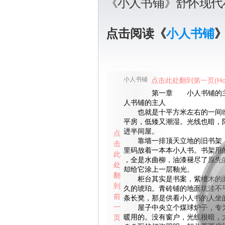
《小人书铺》舒怀现代
点击阅读《
小人书铺
小人书铺
点击此处翻到第一页(Ho
第一章 小人书铺的主
人书铺的主人
也就是十平方米左右的一间临
平房，低矮又潮湿。光线也暗，
进半间屋。
点
靠墙一排顶天立地的旧书架，
击
里码放着一本本小人书。书架用
此
，全是水曲柳，油漆褪尽了原先
处
却给它涂上一层釉光。
翻
柜台其实是书案，紫檀木的面
到
久的琥珀。青砖铺的地面坑洼不
前
条长凳，那是供看小人书的人坐
一
屋子中央立个煤球炉子，专为
页
暖用的。没有窗户，光线很暗，