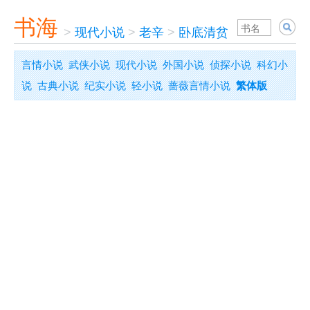
书海
>
现代小说
>
老辛
>
卧底清贫
言情小说
武侠小说
现代小说
外国小说
侦探小说
科幻小
说
古典小说
纪实小说
轻小说
蔷薇言情小说
繁体版