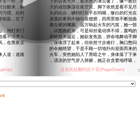
平常一样，早
下的昏黄光环，被黑色的薄云覆了，像一枚巨
时分醒来，解
大的戒指飘荡在夜空里。脚下依然是看不见尽
的习惯。此时
头的站台，碘钨灯似乎在呜咽，惨白的灯光在
柜钥匙，壮了
凌晨的寒风中抽动着翅膀，四周景致不断扭曲
着生硬的嘴脸。远方响起火车的汽笛，她一惊
，他打开门
，试图跑起来，可是却丝毫动弹不得，轰鸣的
他看不清来人
车轮越来越近，她欲发焦急，拼命地舞动手脚
风，在黑夜里
，身体浮了起来，但依然寸步难行，胸口憋闷
的令她绝望，于是不顾一切地扑向迎面而来的
人道：迷路
火车，突然她陷入了黑暗之中，身体落了下来
，清凉的空气穿入肺腑，她正在贪婪地呼吸，
eUp)
点击此处翻到后十页(PageDown)
2
urk