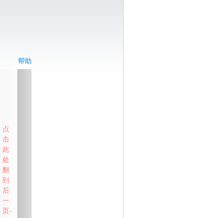
帮助
点
击
此
处
翻
到
后
一
页-