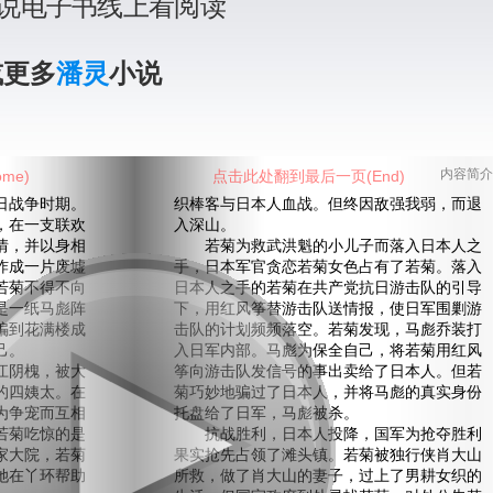
说电子书线上看阅读
或更多
潘灵
小说
me)
点击此处翻到最后一页(End)
内容简介
战争时期。
织棒客与日本人血战。但终因敌强我弱，而退
在一支联欢
入深山。
情，并以身相
若菊为救武洪魁的小儿子而落入日本人之
炸成一片废墟
手，日本军官贪恋若菊女色占有了若菊。落入
若菊不得不向
日本人之手的若菊在共产党抗日游击队的引导
是一纸马彪阵
下，用红风筝替游击队送情报，使日军围剿游
骗到花满楼成
击队的计划频频落空。若菊发现，马彪乔装打
己。
入日军内部。马彪为保全自己，将若菊用红风
阴槐，被大
筝向游击队发信号的事出卖给了日本人。但若
的四姨太。在
菊巧妙地骗过了日本人，并将马彪的真实身份
为争宠而互相
托盘给了日军，马彪被杀。
若菊吃惊的是
抗战胜利，日本人投降，国军为抢夺胜利
家大院，若菊
果实抢先占领了滩头镇。若菊被独行侠肖大山
她在丫环帮助
所救，做了肖大山的妻子，过上了男耕女织的