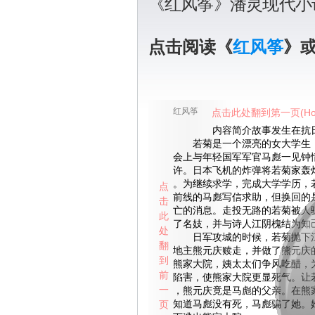
《红风筝》潘灵现代小
点击阅读《
红风筝
》
红风筝
点击此处翻到第一页(Ho
内容简介故事发生在抗日
若菊是一个漂亮的女大学生，
会上与年轻国军军官马彪一见钟
许。日本飞机的炸弹将若菊家轰
。为继续求学，完成大学学历，
点
前线的马彪写信求助，但换回的
击
亡的消息。走投无路的若菊被人
此
了名妓，并与诗人江阴槐结为知
处
日军攻城的时候，若菊抛下江
翻
地主熊元庆赎走，并做了熊元庆
到
熊家大院，姨太太们争风吃醋，
前
陷害，使熊家大院更显死气。让
一
，熊元庆竟是马彪的父亲。在熊
页
知道马彪没有死，马彪骗了她。