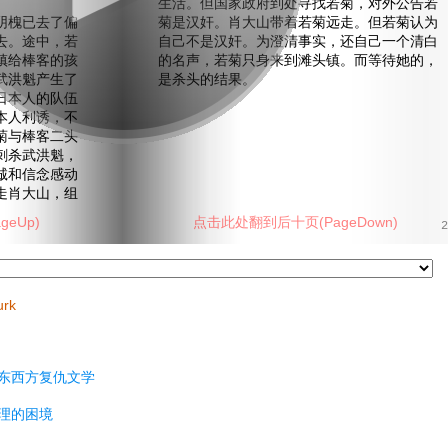
生活。但国家政府到处寻找若菊，对外公告若
槐已去了偏
菊是汉奸。肖大山带着若菊远走。但若菊认为
去。途中，若
自己不是汉奸。为澄清事实，还自己一个清白
镇给棒客的孩
的名声，若菊只身来到滩头镇。而等待她的，
武洪魁产生了
是杀头的结果。
日本人的队伍
本人利诱，不
菊与棒客二头
刺杀武洪魁，
诚和信念感动
走肖大山，组
eUp)
点击此处翻到后十页(PageDown)
2
urk
东西方复仇文学
理的困境