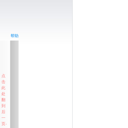
帮助
点
击
此
处
翻
到
后
一
页-