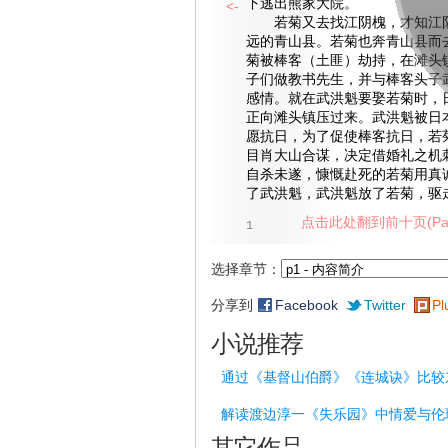
下逃出熊家大院。
<-
若菊又去找江阴槐，才知江阴
远的青山县。若菊也奔青山县而
菊被棒客（土匪）劫持，在滩头
子们做教书先生，并与棒客头子
感情。就在武洪魁要娶若菊时，
正向滩头镇压过来。武洪魁被日
愿抗日，为了促使棒客抗日，若
目肖大山合谋，决定借婚礼之机
自杀未遂，慷慨赴死的若菊用真
了武洪魁，武洪魁放了若菊，驱
点击此处翻到前十页(Pag
1
选择章节：
分享到
Facebook
Twitter
Pl
小说推荐
通过《基督山伯爵》《连城诀》比较
解读渡边淳一《失乐园》中情爱与伦
其它作品