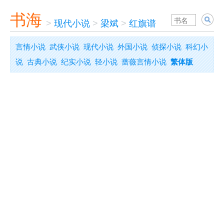
书海
>
现代小说
>
梁斌
>
红旗谱
言情小说
武侠小说
现代小说
外国小说
侦探小说
科幻小
说
古典小说
纪实小说
轻小说
蔷薇言情小说
繁体版