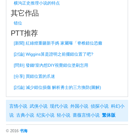
横沟正史推理小说的特点
其它作品
错位
PTT推荐
[新聞] 紅綠燈重砸新手媽 家屬曝「脊椎錯位恐癱
[討論] Wiggins算是證明之前擺錯位置了吧?
[問卦] 發錢!室內想DIY視覺錯位塗刷怎用
[分享] 買錯位置的爪迷
[討論] 減少錯位損傷 解析勇士的三方換防(圖解)
言情小说
武侠小说
现代小说
外国小说
侦探小说
科幻小
说
古典小说
纪实小说
轻小说
蔷薇言情小说
繁体版
© 2016
书海