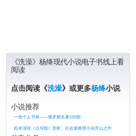
《洗澡》杨绛现代小说电子书线上看
阅读
点击阅读《
洗澡
》或更多
杨绛
小说
小说推荐
一份个人书单——俄罗斯名著100部
松本清张《点与线》赏析：社会派推理小说开山之作