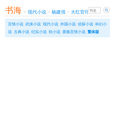
书海
>
现代小说
>
杨建强
>
大红官印
言情小说
武侠小说
现代小说
外国小说
侦探小说
科幻小
说
古典小说
纪实小说
轻小说
蔷薇言情小说
繁体版