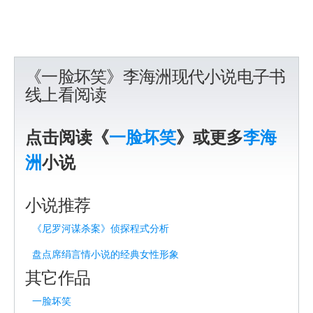
《一脸坏笑》李海洲现代小说电子书
线上看阅读
点击阅读《
一脸坏笑
》或更多
李海
洲
小说
小说推荐
《尼罗河谋杀案》侦探程式分析
盘点席绢言情小说的经典女性形象
其它作品
一脸坏笑