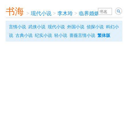
书海
>
现代小说
>
李木玲
>
临界婚姻（精编版）
言情小说
武侠小说
现代小说
外国小说
侦探小说
科幻小
说
古典小说
纪实小说
轻小说
蔷薇言情小说
繁体版