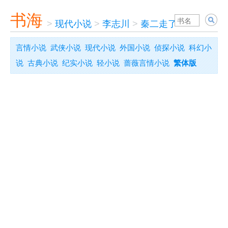
书海
>
现代小说
>
李志川
>
秦二走了
言情小说
武侠小说
现代小说
外国小说
侦探小说
科幻小
说
古典小说
纪实小说
轻小说
蔷薇言情小说
繁体版