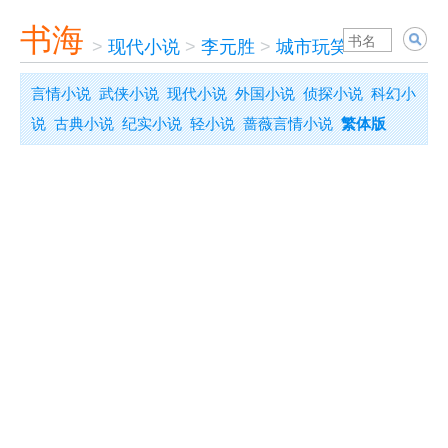
书海
>
现代小说
>
李元胜
>
城市玩笑
言情小说
武侠小说
现代小说
外国小说
侦探小说
科幻小
说
古典小说
纪实小说
轻小说
蔷薇言情小说
繁体版