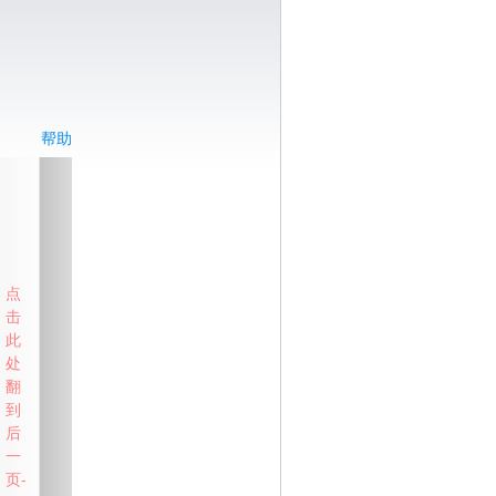
帮助
点
击
此
处
翻
到
后
一
页-