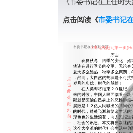
《市委书记在上任时失
点击阅读《
市委书记
市委书记在上任时失踪
点击此处翻到第一页(Ho
序曲
春夏秋冬，四季的变化，始终
轨迹在进行季节的变更。无论春
夏天多么酷热，秋季多么爽朗，
，然而，大自然的规律是不可抗
点
岁月的步伐，时代的脉搏！
击
在人类即将结束２０世纪，迎
此
来的时候，中国人民面临着一场
处
那就是医治自己身上的恶性肿瘤—
翻
腐败是１２亿人民喊出的共同心
到
的时代，处处飞溅着复杂生活的
前
形色色的生活浪花，向人民报道
一
、社会的讯息。本文将要叙述的
页
这个大变革的时代社会生活中剪