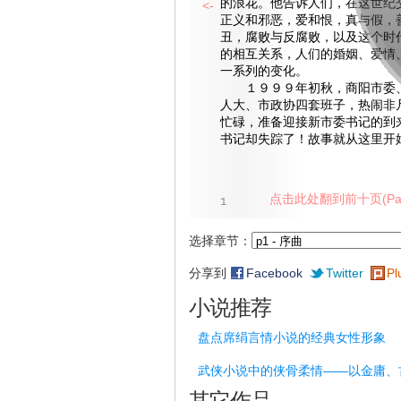
的浪花。他告诉人们，在这世纪
<-
正义和邪恶，爱和恨，真与假，
丑，腐败与反腐败，以及这个时
的相互关系，人们的婚姻、爱情
一系列的变化。
１９９９年初秋，商阳市委、
人大、市政协四套班子，热闹非
忙碌，准备迎接新市委书记的到
书记却失踪了！故事就从这里开始
点击此处翻到前十页(Pag
1
选择章节：
分享到
Facebook
Twitter
Pl
小说推荐
盘点席绢言情小说的经典女性形象
武侠小说中的侠骨柔情——以金庸、
其它作品