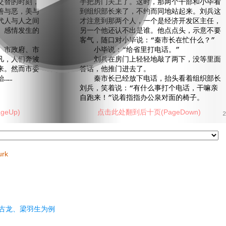
交替的时刻，
手把房门关上了。这时，那两个干部和小毕看
善与恶，美与
到组织部长来了，不约而同地站起来。刘兵这
代人与人之间
才注意到那两个人，一个是经济开发区主任，
、感情发生的
另一个他还认不出是谁。他点点头，示意不要
客气，随口对小毕说：“秦市长在忙什么？”
市政府、市
小毕说：“给省里打电话。”
凡，人们奔波
刘兵在房门上轻轻地敲了两下，没等里面
来。然而市委
答话，他推门进去了。
……
秦市长已经放下电话，抬头看着组织部长
刘兵，笑着说：“有什么事打个电话，干嘛亲
自跑来！”说着指指办公泉对面的椅子。
eUp)
点击此处翻到后十页(PageDown)
2
urk
古龙、梁羽生为例