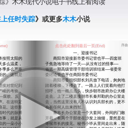
踪》木木现代小说电子书线上看阅读
在上任时失踪
》或更多
木木
小说
me)
点击此处翻到最后一页(End)
序曲
一、迎接书记
按照太阳的
商阳市迎接新市委书记管也平——四套班
天多么温柔，
子焦急地等待了一天——从没有过的怪事——
冬季多么严寒
省第一期高级管理干部培训班结束——省委常
拒的。这就是
委讨论管也平任商阳市委书记
商阳市委组织部长刘兵放下电话，匆匆地
接对世纪到
踏着楼梯，下楼去了。一路上人们笑着向他打
严峻的考验，
招呼，他一概点点头，快步朝市政府办公大楼
—腐败。反
走去。上了二楼直接朝市长秦邦勤的办公室走
声。在这特定
去，当然这里没有人不认识刘兵部长的，更不
浪花。这些形
会有任何人出来挡驾。
着时代的脉搏
秦市长办公室是一个大套间，外间的门敞
故事，就是从
开着，有两个干部坐在沙发上抽烟，显然是在
取的一朵小小
等候市长的接见。秘书小毕从里间走出来，随