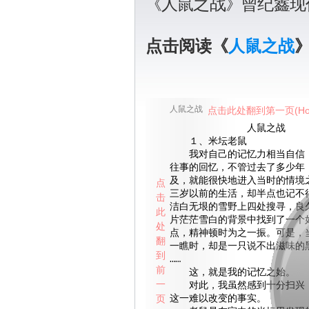
《人鼠之战》曾纪鑫现
点击阅读《
人鼠之战
人鼠之战
点击此处翻到第一页(Ho
人鼠之战
１、米坛老鼠
我对自己的记忆力相当自信，
往事的回忆，不管过去了多少年
及，就能很快地进入当时的情境
点
三岁以前的生活，却半点也记不
击
洁白无垠的雪野上四处搜寻，良
此
片茫茫雪白的背景中找到了一个
处
点，精神顿时为之一振。可是，
翻
一瞧时，却是一只说不出滋味的
到
……
前
这，就是我的记忆之始。
一
对此，我虽然感到十分扫兴，
页
这一难以改变的事实。