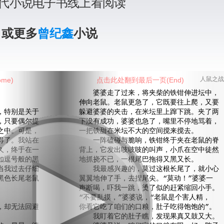
代小说电子书线上看阅读
》或更多
曾纪鑫
小说
me)
点击此处翻到最后一页(End)
人鼠之战
婆婆走了过来，将夹柴的铁钳伸进坛中，
伸向老鼠。老鼠更急了，它既要往上爬，又要
特别是关于
躲避婆婆的夹击，在米坛里上蹿下跳。夹了两
，只要偶尔提
下没有成功，婆婆也急了，嘴里不停地骂着，
之中。可是，
一把铁甜在米坛不大的空间搅来搅去。
得了。我站在
一阵磕碰与脆响，铁钳终于夹在老鼠的脊
久，终于在一
背上，它发出吱吱吱的叫声，小爪在空中徒然
如逗号般的黑
地抓挠不已，一根尾巴拖得又黑又长。
当我过去仔细
我最感兴趣的，莫过这根长尾了，就小心
黑色长尾老鼠
翼翼地伸了手，去捏尾尖。“莫动！”婆婆一
声断喝，吓我一跳，烫了似的赶紧缩回小手。
“不要乱摸，”婆婆说，“老鼠是个害人精，
却无法回避
你看它吃了咱们的口粮，肚子吃得饱饱的”。
我盯着它的肚子瞧，发现果真又鼓又大。