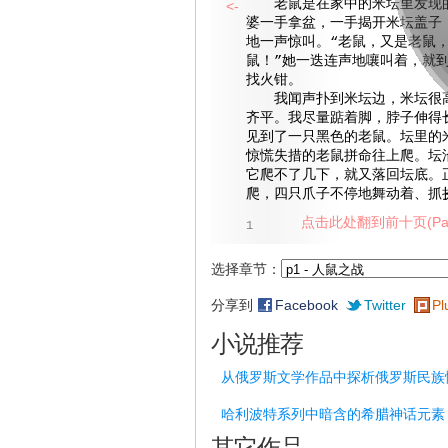
老鼠是在家中的米坛里发现的
<-
婆一手拿盆，一手揭开米坛盖子，
地一声惊叫。“老鼠，又是老鼠
鼠！”她一迭连声地嚷叫着，就
找火钳。
我闻声扑到米坛边，米坛很高
齐平。我尽量踮着脚，脖子伸得
见到了一只黑色的老鼠。坛里的
惊慌失措的老鼠拼命往上爬。坛
它爬不了几下，就又落回坛底。
爬，四只爪子不停地舞动着、抓挠
点击此处翻到前十页(Pag
1
选择章节：
分享到
Facebook
Twitter
Pl
小说推荐
从俄罗斯文学作品中探析俄罗斯民族
哈利波特系列中暗含的希腊神话元素
其它作品