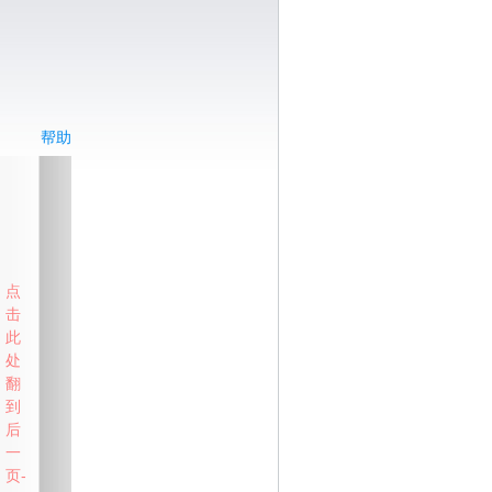
帮助
点
击
此
处
翻
到
后
一
页-