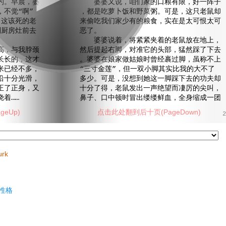
。早晨，婆
婆婆又说，咱们家的口粮有限，好一阵子
不觉“啊”
，都是吃萝卜饭和野菜粥。可是，这只老鼠却
，这该死的老
来偷吃我们家少有的粮食，实在是太可恨太可
到厨房灶前去
恶了。
婆婆说着，将紧紧夹着的老鼠放在地上，
，与我脖颈
然后提起右脚，对准它的头部，猛然踩了下去
长长的，这才
。婆婆在娘家做姑娘时曾经裹过脚，虽称不上
米已经不多，
“三寸金莲”，但一双小脚其实比我的大不了
沿十分光滑，
多少。可是，没想到她这一脚踩下去的功夫却
正了正身，又
十分了得，老鼠发出一声绝望而凄厉的尖叫，
着……
鼻子、口中顿时冒出缕缕鲜血，全身缩成一团
eUp)
点击此处翻到后十页(PageDown)
2
urk
性格