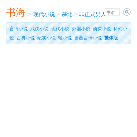
书海
>
现代小说
>
慕北
>
非正式男人
言情小说
武侠小说
现代小说
外国小说
侦探小说
科幻小
说
古典小说
纪实小说
轻小说
蔷薇言情小说
繁体版