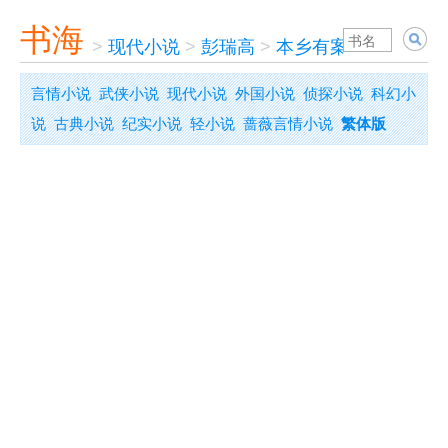
书海
>
现代小说
>
彭瑞高
>
本乡有案
言情小说
武侠小说
现代小说
外国小说
侦探小说
科幻小
说
古典小说
纪实小说
轻小说
蔷薇言情小说
繁体版