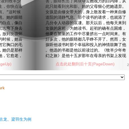
天读到牧羊少
害，眼睛长出了两块夺去她视力的白内障，从
生，你快点读
此只能看到光和影。她的父母狠心把她遗弃。
有。”这时候
女孩是由修女带大的，身上散发着一种来自修
熊。她的眼睛
道院的清静气息。那个读书的请求，也就添了
的白点，像白
几分令人动容的哀凄。那天以后，他每天来到
宏志弯下身去
女孩的床前，为她读书。起初的确有点困难，
，放到女孩怀
他要在繁重的工作中尽量挤出一点时间来。有
的时候，她喜
好多次，他的眼睛都几乎睁不开了。然而，女
然它胸口的毛
孩听他读书时那个幸福和投入的神情鼓舞了他
，她仍是那样
。他选的书都是他以前读过的。《牧羊少年奇
她，它愈老，
幻之旅》是他十五岁那年在母亲的书架上发现
eUp)
点击此处翻到后十页(PageDown)
2
urk
古龙、梁羽生为例