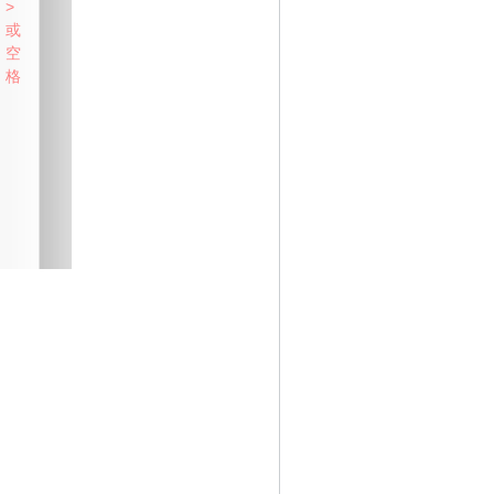
>
或
空
格