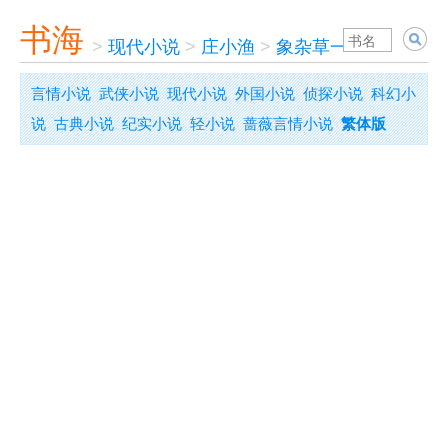
书海
>
现代小说
>
庄小渔
>
象杂草一样疯长
言情小说
武侠小说
现代小说
外国小说
侦探小说
科幻小
说
古典小说
纪实小说
轻小说
蔷薇言情小说
繁体版