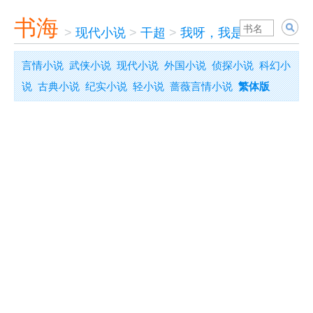
书海
>
现代小说
>
干超
>
我呀，我是旅行者
言情小说
武侠小说
现代小说
外国小说
侦探小说
科幻小
说
古典小说
纪实小说
轻小说
蔷薇言情小说
繁体版