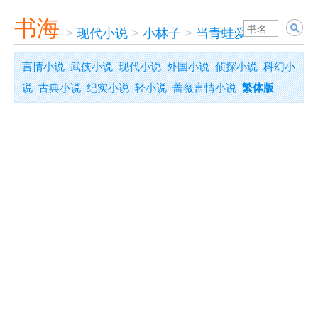
书海
>
现代小说
>
小林子
>
当青蛙爱上MM
言情小说
武侠小说
现代小说
外国小说
侦探小说
科幻小
说
古典小说
纪实小说
轻小说
蔷薇言情小说
繁体版