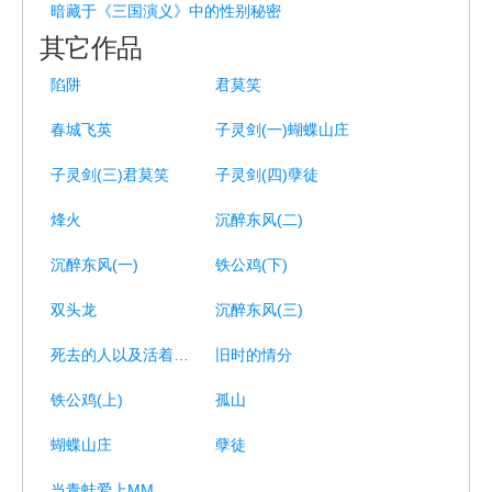
暗藏于《三国演义》中的性别秘密
其它作品
陷阱
君莫笑
春城飞英
子灵剑(一)蝴蝶山庄
子灵剑(三)君莫笑
子灵剑(四)孽徒
烽火
沉醉东风(二)
沉醉东风(一)
铁公鸡(下)
双头龙
沉醉东风(三)
死去的人以及活着的人
旧时的情分
铁公鸡(上)
孤山
蝴蝶山庄
孽徒
当青蛙爱上MM