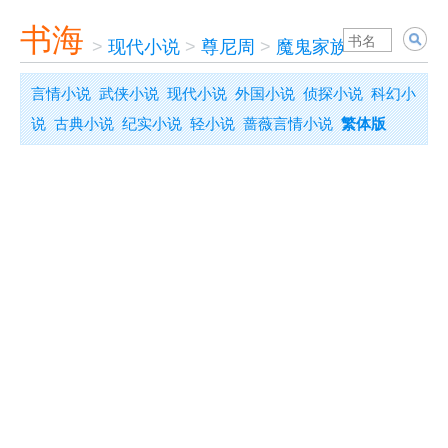
书海
>
现代小说
>
尊尼周
>
魔鬼家族
言情小说
武侠小说
现代小说
外国小说
侦探小说
科幻小
说
古典小说
纪实小说
轻小说
蔷薇言情小说
繁体版