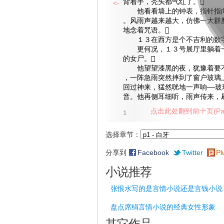
背着手，秃头都气红了。
<-
他看看墙上的钟表，指针指向
。风雨声越来越大，仿佛一大群
地念着咒语。
１３在西方是个不吉利的数字
更何况，１３号展厅里躺着一
的女尸。
他望望漆黑的夜，犹豫着要不
，一阵急雨突然摔到了窗户玻璃
回过神来，猛然咣地一声响——玻
音。他再侧耳细听，雨声传来，
点击此处翻到前十页(Pag
1
选择章节：
分享到
Facebook
Twitter
Pl
小说推荐
张恨水写的是言情小说还是言钱小说
盘点席绢言情小说的经典女性形象
其它作品