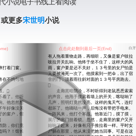
代小说电子书线上看阅读
》或更多
宋世明
小说
me)
点击此处翻到最后一页(End)
白牙
有人拖着重物走路，再细听，又像是窗户吱拉
吱拉开关乱响。他终于坐不住了，这样大的风
打着门窗。
雨，窗户要是还不关好，１３号里的女尸怕是
又要被淹死一次了。他摸索到一把伞，出了宿
在不均匀地
舍的门，顶着雨往斜对面的１３号平房跑去。

。
走廊黑暗阴冷，不时听得到老鼠悉悉索索
着了。他听
的声音。他用手摸索着墙上的开关，喀哒响了
响。他忽然想
几声，照明灯竟然没亮。这样的鬼天气，连灯
下午好像没关
都坏了。他嘀咕一声，后悔没有带把手电来。
厅的窗户，馆
一阵风来，他打个寒战。他靠近门，摸了摸，

展厅的房门挂着锁。忽然，走廊里的窗户又开
防，你们竟
始响了起来，好像有只手推拉着一样。平时女
盗吗？！馆长
尸躺在那里，他从来没把她当回事。可是在这