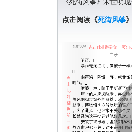
《死街风筝》宋世明现
点击阅读《
死街风筝
死街风筝
点击此处翻到第一页(Ho
白牙
暗夜。
暴雨毫无征兆，像鞭子一样摔

雨声紧一阵慢一阵，就像怪兽
点
喘气。
击
喀嚓一声，院子里折断了树枝
此
床上的人朦胧醒来，再也睡不
处
着风雨扫过窗外的薜荔，沙沙乱
翻
起来，博物馆１３号展厅的窗户
到
。为了通风，他经常不关那个展
前
长曾经为这事批评过他好几次。
一
安装了警报器，盗贼都防不胜
页
然连窗户都不关，这不是开门揖