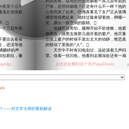
样的夜晚，猛地想到里面躺着一具几百年前的
夜里十点半
尸体，是照样躺着？还是有什么不一样？他的
魔鬼在发疯般
心忽然跳了起来。仿佛真看见了女尸正从玻璃
槽里慢慢爬起来，她转过脸来望着他，咧嘴一
。
笑，露出一双空洞的眼睛。
个三百年前
他越想越害怕，腿脚开始不听使唤，他紧
抓雨伞，摸黑去推那几扇开着的窗户。他尽量
要出去看看
在推上窗户的时候不发出太大的动静，惟恐真
上，还没等他
的惊动了里面的“人”。
璃砸碎的声
天空中不时有闪电划过，远处滚着几声闷
刷拉刷拉，像
雷。借着一丝闪电，他看到走廊深处还有一扇
eUp)
点击此处翻到后十页(PageDown)
2
urk
？——对文学大师的重新解读