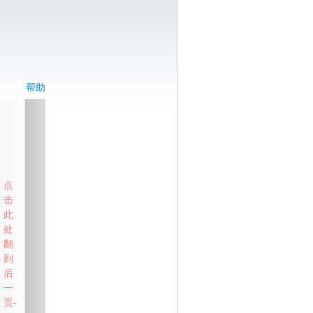
帮助
点
击
此
处
翻
到
后
一
页-