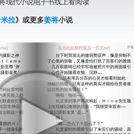
将现代小说电子书线上看阅读
卡米拉
》或更多
姜将
小说
me)
点击此处翻到最后一页(End)
序幕
摄影之神
台下时而发出的微弱赞叹声，像是抑制不
ｔｌｅｍｅ
了心里的崇敬，又像是怕打扰了宾客们的雅致
影至尊’评
。几百双眼睛已经牢牢地被照片中的画面吸引
摄影金奖’
，心也开始随着欢愉、沉静……
“……只有用百分百的心灵才能看到如此
神秘的精髓，只有这样的真实才能给欣赏者难
响起雷鸣般
以抗拒的致命吸引！”
的来宾脸上都
啪啪！啪啪——
无数盏嵌灯把
礼堂里的掌声再次响起，Ｈｉｎｅ先生脸
得异常神圣
上出现难以掩饰的欣喜：“我很荣幸宣布——
首企盼这一刻
‘世纪摄影金奖’是……”
啪！
童颜的Ｈｉ
“啊……怎么了？怎么了？”
手一指身后的
礼堂霎时的黑暗引起了来宾们的骚动，原