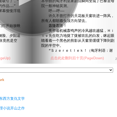
被吸引了，“
本华丽的匈牙利皇家剧院瞬间变成了巴黎圣母
作品……”
院一般神秘莫测。
幕慢慢浮现
呼——呼——
许久不曾打开的天花板天窗吹进一阵风，
所有人都朝着头顶方向望去。
灯开始放映
轰隆轰隆！
夹带着机械轰鸣声的冷风越吹越猛，Ｈｉ
脸、夕阳退
ｎｅ先生吃力地拢了拢被吹乱的白发，眯起眼
张竟然是空
睛看着一个黑色的剪影从天窗里缓缓下降到剧
院的半空中。
“Ｓｚｅｒｅｔｌｅｋ！（匈牙利语：谢
eUp)
点击此处翻到后十页(PageDown)
2
urk
东西方复仇文学
理小说开山之作