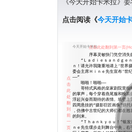
《今天开始卡米拉》姜
点击阅读《
今天开始
今天开始卡米拉
点击此处翻到第一页(Ho
序幕灵敏快门凭空消失的
“Ｌａｄｉｅｓａｎｄｇｅｎ
ｎ！请允许我隆重地请上‘世界摄
委会主席Ｈｉｎｅ先生宣布‘世纪
——”
点
啪啪！啪啪——
击
哥特式风格的皇家剧院里顿时
此
的掌声，每个穿着燕尾服和晚装
处
浮起兴奋而期待的表情。墙壁上
翻
四周悬挂的“摄影巨匠画像”烘托
到
，仿佛中古世纪的大师们都在翘
前
的到来。
一
“Ｔｈａｎｋｙｏｕ！”银发
页
ｎｅ先生缓步走到舞台中央，右