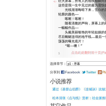
巨大屏幕，所有人的视线都瞬间
<-
这些是我一生中见过的最为震惊的
光线渐渐晦暗下来，雪白的屏
轮廓的颜色——
喀嚓！喀嚓！
随着清脆的声响，屏幕上的幻
一幅幅作品——
头戴美丽银饰的年轻姑娘的侧
尽后蜿蜒连绵的地平线……最后一
荡荡的曝光底片！
“喔——噢！”
点击此处翻到前十页(Pag
1
选择章节：
分享到
Facebook
Twitter
Pl
小说推荐
通过《基督山伯爵》《连城诀》比较
松本清张《点与线》赏析：社会派推
其它作品