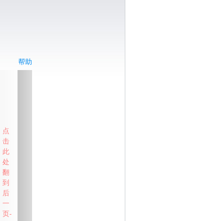
帮助
点
击
此
处
翻
到
后
一
页-