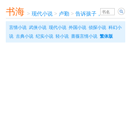
书海
>
现代小说
>
卢勤
>
告诉孩子，你真棒！
言情小说
武侠小说
现代小说
外国小说
侦探小说
科幻小
说
古典小说
纪实小说
轻小说
蔷薇言情小说
繁体版