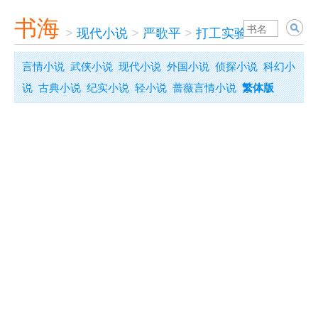
书海
>
现代小说
>
严歌平
>
打工实验
言情小说
武侠小说
现代小说
外国小说
侦探小说
科幻小
说
古典小说
纪实小说
轻小说
蔷薇言情小说
繁体版