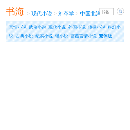
书海
>
现代小说
>
刘革学
>
中国北洋军阀大结局
言情小说
武侠小说
现代小说
外国小说
侦探小说
科幻小
说
古典小说
纪实小说
轻小说
蔷薇言情小说
繁体版