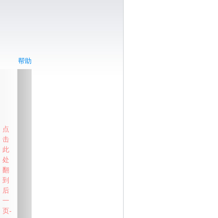
帮助
点
击
此
处
翻
到
后
一
页-