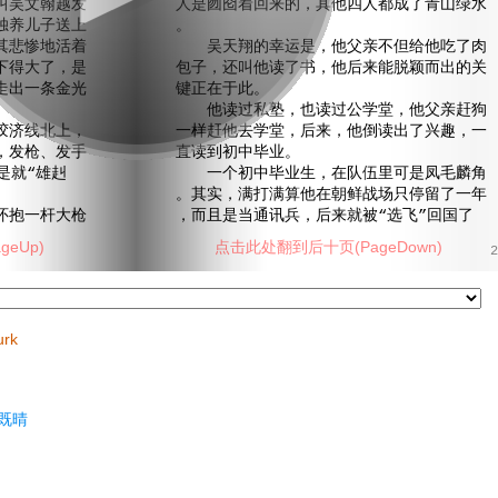
吴文翰越发
人是囫囵着回来的，其他四人都成了青山绿水
独养儿子送上
。
其悲惨地活着
吴天翔的幸运是，他父亲不但给他吃了肉
下得大了，是
包子，还叫他读了书，他后来能脱颖而出的关
走出一条金光
键正在于此。
他读过私塾，也读过公学堂，他父亲赶狗
济线北上，
一样赶他去学堂，后来，他倒读出了兴趣，一
，发枪、发手
直读到初中毕业。
是就“雄赳
一个初中毕业生，在队伍里可是凤毛麟角
。其实，满打满算他在朝鲜战场只停留了一年
抱一杆大枪
，而且是当通讯兵，后来就被“选飞”回国了
eUp)
点击此处翻到后十页(PageDown)
2
urk
既晴