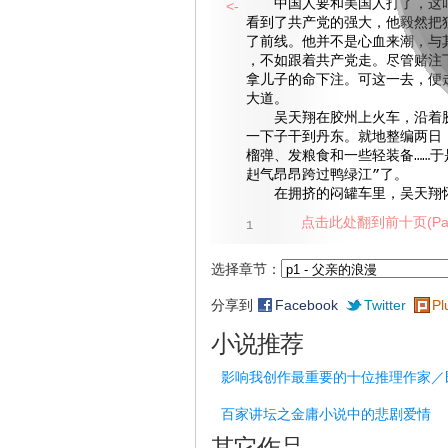
中国人要和美国人打了，这叫
<-
看到了共产党的强大，他毅然把
了前线。他并不是心血来潮，与
，不如跟着共产党走。尽管赌注
拿儿子的命下注。可这一去，便
大道。
吴天翔在胶州上火车，沿着胶
一下子干到丹东。就地整编两日
榴弹、发粮食和一些轻装备……于
赳气昂昂跨过鸭绿江”了。
在拥挤的闷罐车里，吴天翔怀
点击此处翻到前十页(Pag
1
选择章节：
分享到
Facebook
Twitter
Pl
小说推荐
影响我创作最重要的十位推理作家／
百家讲坛之金庸小说中的悲剧爱情
其它作品