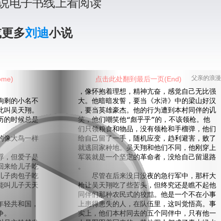
说电子书线上看阅读
或更多
刘迪
小说
me)
点击此处翻到最后一页(End)
父亲的浪漫
，像怀抱着理想，精神亢奋，感觉自己无比强
剩的小名不
大。他暗暗发誓，要当《水浒》中的梁山好汉
此叫吴天翔。
，要当英雄豪杰。他的行为遭到本村同伴的讥
的时候总是
笑，他们嘲笑他“彪乎乎”的，不该领枪。他
们只领粮食和物品，没有领枪和手榴弹，他们
像大鸟一样
给自己留了一手，随机应变，趋利避害，败了
就逃回家种地。吴天翔和他们不同，他刚穿上
，但爱子是
军装就是一个坚定的革命者，没给自己留退路
回来给儿子吃
。
儿子肉包子吃
尽管在后来没日没夜的急行军中，那杆大
能叫儿子天天
枪让吴天翔吃了些苦头，但终究还是瞧不起他
同伴们那种农民式的狡黠。他是一个不在小事
轻共和国，
上患得患失的人，在队伍里，这叫觉悟高。事
争。
实上，他们本村同去的五个同伴中，只有他一