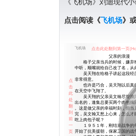
《飞机场》刘迪现代小
点击阅读《
飞机场
》
飞机场
点击此处翻到第一页(Ho
父亲的浪漫
格子父亲当兵的时候，嫌弃狗
中听，顺嘴就给自己改了名，从
吴天翔在给格子讲起这段经历
非常得意。
点
也许是巧合，吴天翔以后真的
击
在天空中飞翔了。
此
吴天翔的父亲吴文翰尽管浪浮
处
出名的，逢集总要买两个肉包揣
翻
。这是做父亲的幸福时刻，但当
到
完，吴文翰又愁上心来，怎么才
前
吃上肉包子呢？
一
１９５１年，刚结束战争的年
页
开始了抗美援朝，保家卫国的战