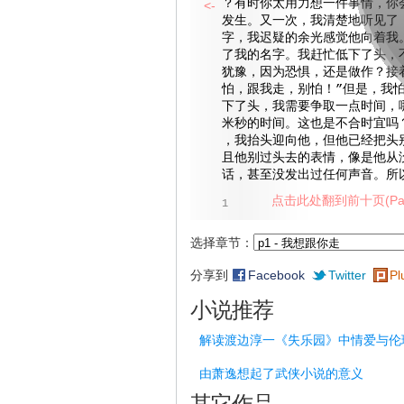
？有时你太用力想一件事情，你
<-
发生。又一次，我清楚地听见了
字，我迟疑的余光感觉他向着我
了我的名字。我赶忙低下了头，
犹豫，因为恐惧，还是做作？接
怕，跟我走，别怕！”但是，我
下了头，我需要争取一点时间，
米秒的时间。这也是不合时宜吗
，我抬头迎向他，但他已经把头
且他别过头去的表情，像是他从
话，甚至没发出过任何声音。所
点击此处翻到前十页(Pag
1
选择章节：
分享到
Facebook
Twitter
Pl
小说推荐
解读渡边淳一《失乐园》中情爱与伦
由萧逸想起了武侠小说的意义
其它作品