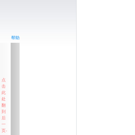
帮助
点
击
此
处
翻
到
后
一
页-