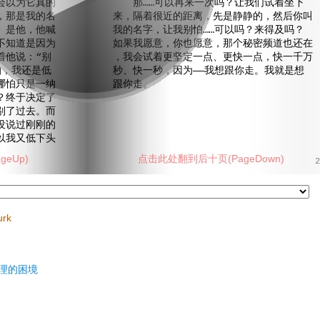
会以为它真的
那……可以再来一次吗？让我们试着坐下
，那是我的名
来，隔着很近的距离，先是静静的，然后你叫
。是他，他喊
我的名字，让我别怕……可以吗？来得及吗？
不知道是因为
如果我愿意，你也愿意，那个秘密频道也还在
着他说：“别
，我会试着更坚定一点、更快一点，快一千万
怕，我还是低
秒、快一秒，因为——我想跟你走。我就是想
哪怕只是一纳
跟你走。
？终于决定了
别了过去。而
没说过刚刚的
以我又低下头
eUp)
点击此处翻到后十页(PageDown)
2
urk
理的困境