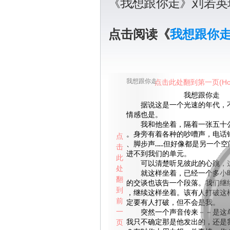
《我想跟你走》刘若英
点击阅读《
我想跟你
我想跟你走
点击此处翻到第一页(Ho
我想跟你走
据说这是一个光速的年代，不
情感也是。
我和他坐着，隔着一张五十公
。身旁有着各种的吵嘈声，电话
点
、脚步声……但好像都是另一个空
击
进不到我们的单元。
此
可以清楚听见彼此的心跳，这
处
就这样坐着，已经一个多小时
翻
的交谈也该告一个段落。我们继
到
，继续这样坐着。该有人打破这
前
定要有人打破，但不会是我。
一
突然一个声音传来－－是这单
页
我只不确定那是他发出的，还是