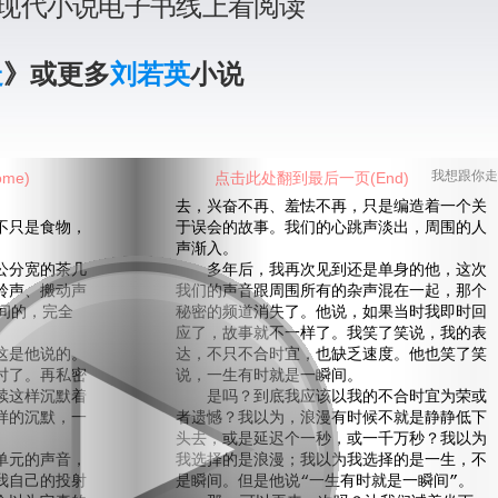
现代小说电子书线上看阅读
走
》或更多
刘若英
小说
me)
点击此处翻到最后一页(End)
我想跟你走
去，兴奋不再、羞怯不再，只是编造着一个关
只是食物，
于误会的故事。我们的心跳声淡出，周围的人
声渐入。
分宽的茶几
多年后，我再次见到还是单身的他，这次
铃声、搬动声
我们的声音跟周围所有的杂声混在一起，那个
间的，完全
秘密的频道消失了。他说，如果当时我即时回
应了，故事就不一样了。我笑了笑说，我的表
是他说的。
达，不只不合时宜，也缺乏速度。他也笑了笑
了。再私密
说，一生有时就是一瞬间。
续这样沉默着
是吗？到底我应该以我的不合时宜为荣或
样的沉默，一
者遗憾？我以为，浪漫有时候不就是静静低下
头去，或是延迟个一秒，或一千万秒？我以为
元的声音，
我选择的是浪漫；我以为我选择的是一生，不
我自己的投射
是瞬间。但是他说“一生有时就是一瞬间”。