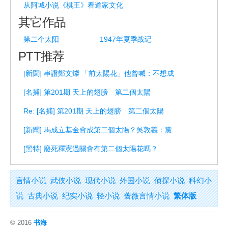
从阿城小说《棋王》看道家文化
其它作品
第二个太阳
1947年夏季战记
PTT推荐
[新聞] 串證鄭文燦 「前太陽花」他曾喊：不想成
[名捕] 第201期 天上的翅膀 第二個太陽
Re: [名捕] 第201期 天上的翅膀 第二個太陽
[新聞] 馬成立基金會成第二個太陽？吳敦義：黨
[黑特] 廢死釋憲過關會有第二個太陽花嗎？
言情小说
武侠小说
现代小说
外国小说
侦探小说
科幻小
说
古典小说
纪实小说
轻小说
蔷薇言情小说
繁体版
© 2016
书海