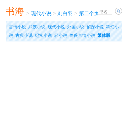
书海
>
现代小说
>
刘白羽
>
第二个太阳
言情小说
武侠小说
现代小说
外国小说
侦探小说
科幻小
说
古典小说
纪实小说
轻小说
蔷薇言情小说
繁体版