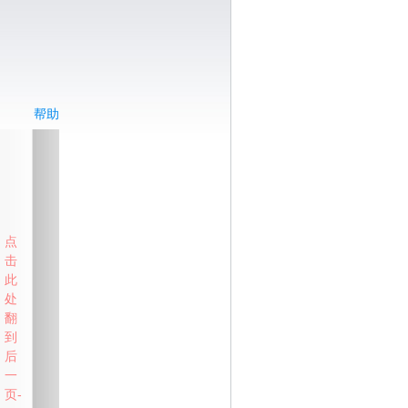
帮助
点
击
此
处
翻
到
后
一
页-