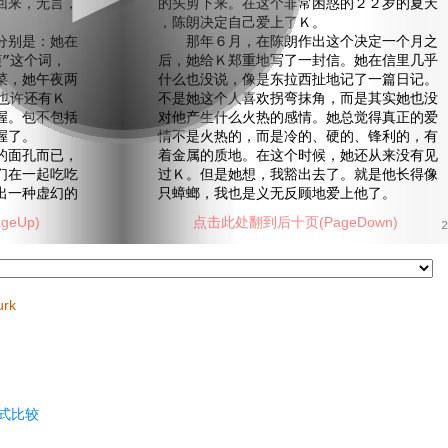
来，无言，
的头剪下来。在这个非常困惑的２２岁的夏天
，陈朗决定自己爱上了Ｋ。
别是：她在
那年６月，在陈朗作出这个决定一个月之
”这个词，
后，她给Ｋ郑重地写了一封信。她在信里几乎
菜，她午夜两
什么也没说，像是东拉西扯地记了一篇日记。
也许还有Ｋ
不是她这个人喜欢拐弯抹角，而是其实她也没
握。包不包括
对他产生什么火热的感情。她总觉得真正的爱
握了。
情不是火热的，而是冷的、硬的、锋利的，有
面孔而已，
着金属的质地。在这个时候，她还从来没有见
们在一起吃吃
过Ｋ。但是她想，我豁出去了。就是他长得像
出一种虚幻的
只蟑螂，我也是义无反顾地爱上他了。
eUp)
点击此处翻到后十页(PageDown)
2
urk
式比较