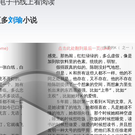
电子书线上看阅读
更多
刘瑜
小说
me)
点击此处翻到最后一页(End)
亲爱的K（ 之一 ）
）
感觉。那热闹，红红绿绿的，多么虚假，像是
加到软饮料里的色素。统统的，弱智。
张白纸，白
假得跟真的似的。陈朗没好气地想。
但是，Ｋ和所有这些人都不一样。他的不
不开灯的。
同之处就是，他存在，又不存在。他的不存在
是一个。她有
给陈朗提供了一个想象的空间，而想象力里生
降临。多么忠
长出来的东西最顽强。比如“上帝”，比如“
也不多说话，
主权”，比如她对Ｋ的爱情。
茶都不喝一口
５年前，陈朗第一次看到Ｋ写的文章。凡
但如今已口干
是她读懂了的地方，她都很喜欢，凡是她读不
无言，无语，
懂的地方，她都很向往。那个时候她精神空虚
，睡觉的时候想吃饭，吃饭的时候想睡觉，读
，它就魂飞
书的时候想做爱，做爱的时候想读书，并且想
发明一种大号的指甲剪，把他们系主任徐老师