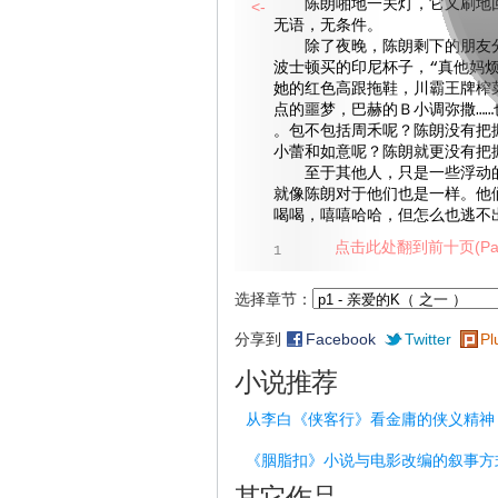
陈朗啪地一关灯，它又刷地回
<-
无语，无条件。
除了夜晚，陈朗剩下的朋友分
波士顿买的印尼杯子，“真他妈烦
她的红色高跟拖鞋，川霸王牌榨
点的噩梦，巴赫的Ｂ小调弥撒……
。包不包括周禾呢？陈朗没有把
小蕾和如意呢？陈朗就更没有把
至于其他人，只是一些浮动的
就像陈朗对于他们也是一样。他
喝喝，嘻嘻哈哈，但怎么也逃不
点击此处翻到前十页(Pag
1
选择章节：
分享到
Facebook
Twitter
Pl
小说推荐
从李白《侠客行》看金庸的侠义精神
《胭脂扣》小说与电影改编的叙事方
其它作品