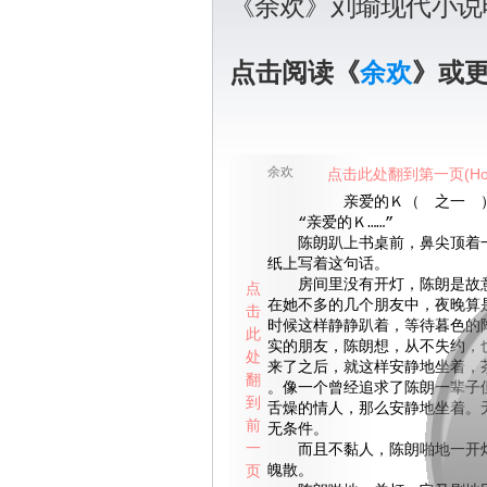
《余欢》刘瑜现代小说
点击阅读《
余欢
》或
余欢
点击此处翻到第一页(Ho
亲爱的Ｋ（ 之一 
“亲爱的Ｋ……”
陈朗趴上书桌前，鼻尖顶着一
纸上写着这句话。
房间里没有开灯，陈朗是故意
点
在她不多的几个朋友中，夜晚算
击
时候这样静静趴着，等待暮色的
此
实的朋友，陈朗想，从不失约，
处
来了之后，就这样安静地坐着，
翻
。像一个曾经追求了陈朗一辈子
到
舌燥的情人，那么安静地坐着。
前
无条件。
一
而且不黏人，陈朗啪地一开灯
页
魄散。