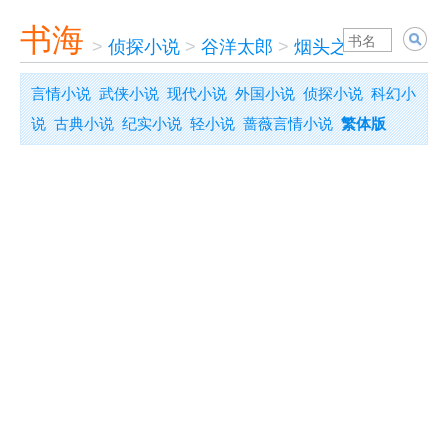
书海
>
侦探小说
>
谷洋太郎
>
烟头之证
言情小说
武侠小说
现代小说
外国小说
侦探小说
科幻小
说
古典小说
纪实小说
轻小说
蔷薇言情小说
繁体版