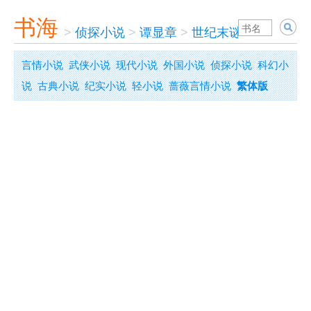
书海
>
侦探小说
>
谭显章
>
世纪末谜案
言情小说
武侠小说
现代小说
外国小说
侦探小说
科幻小
说
古典小说
纪实小说
轻小说
蔷薇言情小说
繁体版