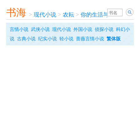
书海
>
现代小说
>
农耘
>
你的生活与我有关
言情小说
武侠小说
现代小说
外国小说
侦探小说
科幻小
说
古典小说
纪实小说
轻小说
蔷薇言情小说
繁体版