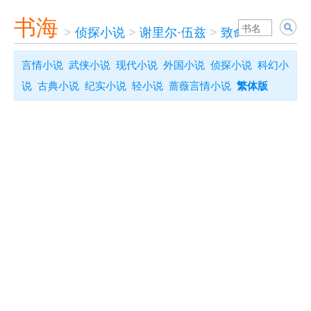
书海
>
侦探小说
>
谢里尔·伍兹
>
致命柔情---阿
言情小说
武侠小说
现代小说
外国小说
侦探小说
科幻小
说
古典小说
纪实小说
轻小说
蔷薇言情小说
繁体版