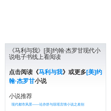
《马利与我》[美]约翰·杰罗甘现代小
说电子书线上看阅读
点击阅读《
马利与我
》或更多
[美]约
翰·杰罗甘
小说
小说推荐
现代都市风景——论亦舒与琼瑶言情小说之差别