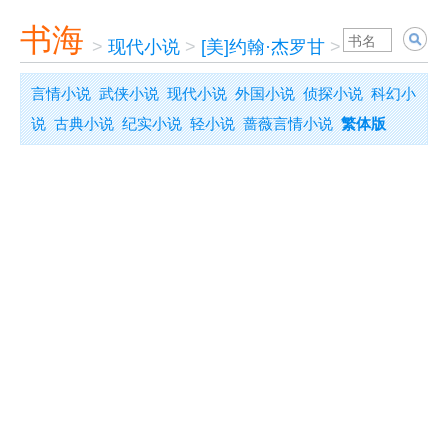
书海
>
现代小说
>
[美]约翰·杰罗甘
>
马利与我
言情小说
武侠小说
现代小说
外国小说
侦探小说
科幻小
说
古典小说
纪实小说
轻小说
蔷薇言情小说
繁体版