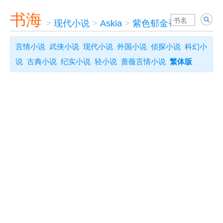
书海
>
现代小说
>
Askia
>
紫色郁金香
言情小说
武侠小说
现代小说
外国小说
侦探小说
科幻小
说
古典小说
纪实小说
轻小说
蔷薇言情小说
繁体版