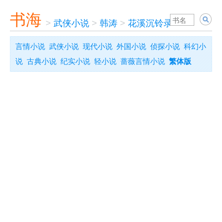
书海
>
武侠小说
>
韩涛
>
花溪沉铃录
言情小说
武侠小说
现代小说
外国小说
侦探小说
科幻小
说
古典小说
纪实小说
轻小说
蔷薇言情小说
繁体版