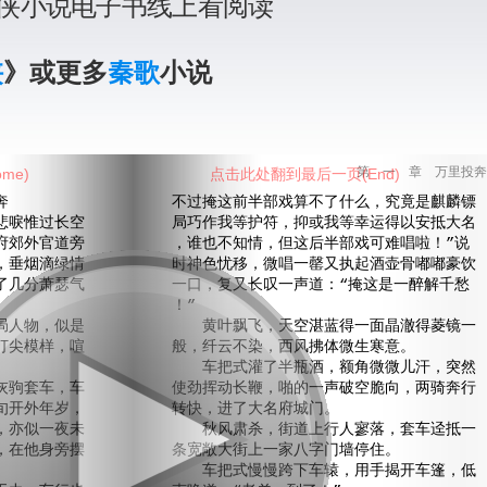
侠小说电子书线上看阅读
侠
》或更多
秦歌
小说
me)
点击此处翻到最后一页(End)
第 一 章 万里投奔
奔
不过掩这前半部戏算不了什么，究竟是麒麟镖
唳惟过长空
局巧作我等护符，抑或我等幸运得以安抵大名
府郊外官道旁
，谁也不知情，但这后半部戏可难唱啦！”说
，垂烟滴绿情
时神色忧移，微唱一罄又执起酒壶骨嘟嘟豪饮
了几分萧瑟气
一口，复又长叹一声道：“掩这是一醉解千愁
！”
人物，似是
黄叶飘飞，天空湛蓝得一面晶澈得菱镜一
打尖模样，喧
般，纤云不染，西风拂体微生寒意。
车把式灌了半瓶酒，额角微微儿汗，突然
驹套车，车
使劲挥动长鞭，啪的一声破空脆向，两骑奔行
旬开外年岁，
转快，进了大名府城门。
，亦似一夜未
秋风肃杀，街道上行人寥落，套车迳抵一
，在他身旁摆
条宽敞大街上一家八字门墙停住。
车把式慢慢跨下车辕，用手揭开车篷，低