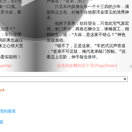
力，车行也
声唤道：“老弟，到了！”
喝一口酒。
只见车内探身出来一个十三四的少年，满
罗大叔，看
脸风尘之色，封掩不住他那浑金璞玉的清秀神
禾。
他跨下车来，抬目望去，只觉此宅气派宏
知道？”
伟，朱门兽环，两座石狮分立，琢雕甚工，栩
：车行渐缓
栩如生，道：“大叔，是这家不错么？”神色
局距离也越拉
微微激动。
张之心情大宽
“错不了，正是这家。”车把式沉声答道
：“老弟不可迟疑，俺代老弟敲门投帖。”说
委实聪明！
看迈上石阶，伸手敲击兽环。
eUp)
点击此处翻到后十页(PageDown)
2
urk
理的困境
观