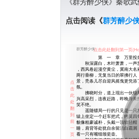
《群芳醉少侠》秦歌武
点击阅读《
群芳醉少
群芳醉少侠
点击此处翻到第一页(Ho
第 一 章 万里投
秋深露白，木叶萧萧，一声悲
，西风卷起漫空黄尘，冀南大名
两行垂柳，无复当日的翠拂行人
景，秃条儿尽自迎风摇曳更凭添
点
氛。
击
拂晓时分，道上现出一伙镖局
此
兴高采烈，连夜赶路，昨晚并未
处
笑不绝。
翻
遥随镖局一行的只见是一只灰
到
辕上坐定一个赶车把式，约莫四
前
貌像粗豪诚朴，头戴一顶软毡帽
一
睡，肩背等处犹自余留洁白霜屑
页
看一只有嘴细颈瓷壶。