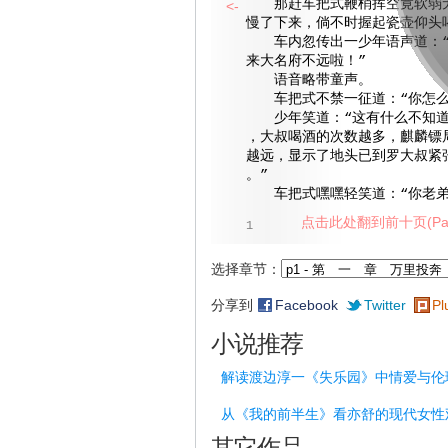
那赶车把式鞭梢挥空竟软弱无
<-
慢了下来，倘不时握起瓷壶仰头
车内忽传出一少年语声道：“
来大名府不远啦！”
语音略带童声。
车把式不禁一征道：“你怎么
少年笑道：“这有什么不知道
，大叔喝酒的次数越多，麒麟镖
越远，显示了地头已到罗大叔紧
。”
车把式嘿嘿轻笑道：“你老弟
点击此处翻到前十页(Pag
1
选择章节：
分享到
Facebook
Twitter
Pl
小说推荐
解读渡边淳一《失乐园》中情爱与伦
从《我的前半生》看亦舒的现代女性
其它作品