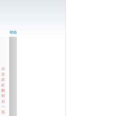
帮助
点
击
此
处
翻
到
后
一
页-