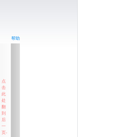
帮助
点
击
此
处
翻
到
后
一
页-