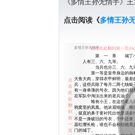
《多情王孙无情手》王
点击阅读《
多情王孙
多情王孙无情手
点击此处翻到第一页(Ho
第 一 章 城丁小
人有三、六、九等。
当兵也分三、六、九
第一等是皇帝身边的御林
大鱼大肉，穿得衣甲鲜明，最差
点
兵，这些兵除了每月二两七钱银
击
有一身单薄的号衣。因为他们都
此
在军队中淘汰出来的老兵油子。
处
唯有小王，在这些老兵油
翻
鸦窝里的凤凰。他浓眉细眼，嘴
到
，挺直的鼻子更衬托出他坚强多
前
不是一身破旧的号衣，手中还拿
一
器红缨长枪，谁也不会相信他竟
页
门的城丁。