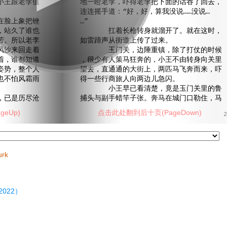
王跟老李值
地一瞪老李，吓得老李把下面的话吞了回去，
连连摇手道：“好，好，算我没说……没说…
脸上象把锉
…”
，站久了谁也
扛着长枪转身就溜开了。就在这时，
苦。所以老李
如雷蹄声从街道上传了过来。
风沙来回走着
玉门关，边陲重镇，除了打仗的时候
着，谁都知道
，很少有人策马狂奔的，小王不由转身向关里
姿势，整个人
望去，直通通的大街上，两匹马飞奔而来，吓
也不怕风霜雨
得一些行商旅人向两边儿急闪。
小王早已看清楚，竟是玉门关里的鲁
已是历尽沧
捕头与副手蜡竿子张。奔马在城门口勒住，马
eUp)
点击此处翻到后十页(PageDown)
2
urk
022）