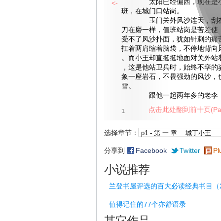
太阳已经偏西，现在是小
<-
班，在城门口站岗。
玉门关外风沙连天，刮在
刀在磨一样，值班站岗是苦差使
受不了风沙扑面，犹如针刺的痛
扛着两肩缩着脑袋，不停地背向
。而小王却直挺挺地面对关外站
，这是他站卫兵时，始终不孪的
象一座岩石，不畏强劲的风沙，
雪。
跟他一起两年多的老李，
点击此处翻到前十页(Pag
1
选择章节：
分享到
Facebook
Twitter
Pl
小说推荐
兰登书屋评选的百大必读经典书目（2
值得记住的77个亦舒语录
其它作品