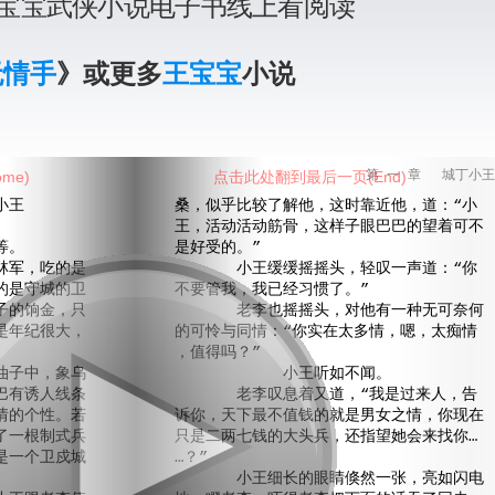
宝宝武侠小说电子书线上看阅读
无情手
》或更多
王宝宝
小说
me)
点击此处翻到最后一页(End)
第 一 章 城丁小王
王
桑，似乎比较了解他，这时靠近他，道：“小
王，活动活动筋骨，这样子眼巴巴的望着可不
等。
是好受的。”
军，吃的是
小王缓缓摇摇头，轻叹一声道：“你
的是守城的卫
不要管我，我已经习惯了。”
子的饷金，只
老李也摇摇头，对他有一种无可奈何
是年纪很大，
的可怜与同情：“你实在太多情，嗯，太痴情
，值得吗？”
子中，象乌
小王听如不闻。
巴有诱人线条
老李叹息着又道，“我是过来人，告
情的个性。若
诉你，天下最不值钱的就是男女之情，你现在
了一根制式兵
只是二两七钱的大头兵，还指望她会来找你…
是一个卫戍城
…？”
小王细长的眼睛倏然一张，亮如闪电