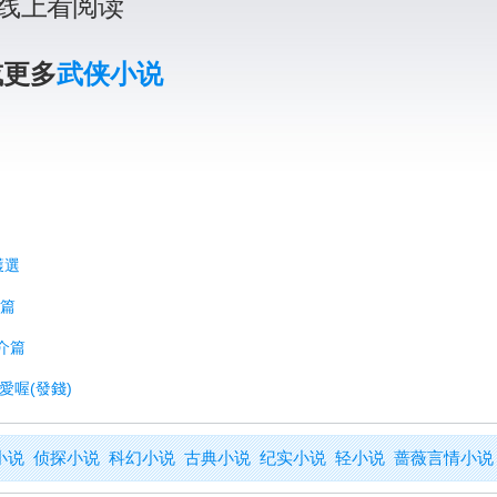
线上看阅读
或更多
武侠小说
獲選
訟篇
介篇
愛喔(發錢)
小说
侦探小说
科幻小说
古典小说
纪实小说
轻小说
蔷薇言情小说