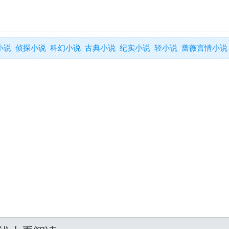
小说
侦探小说
科幻小说
古典小说
纪实小说
轻小说
蔷薇言情小说