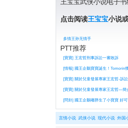
王宝宝武侠小说电子书
点击阅读
王宝宝
小说
多情王孙无情手
PTT推荐
[寶寶] 王宏哲刑事訴訟一審敗訴
[情報] 國王企鵝寶寶誕生！Tomorin
[寶寶] 關於兒童發展專家王宏哲-訴
[寶寶] 關於兒童發展專家王宏哲—簡
[問卦] 國王企鵝嘟胖生了小寶寶 好可
言情小说
武侠小说
现代小说
外国