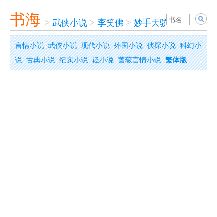
书海
>
武侠小说
>
李笑佛
>
妙手天骄
言情小说
武侠小说
现代小说
外国小说
侦探小说
科幻小
说
古典小说
纪实小说
轻小说
蔷薇言情小说
繁体版