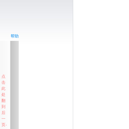
帮助
点
击
此
处
翻
到
后
一
页-