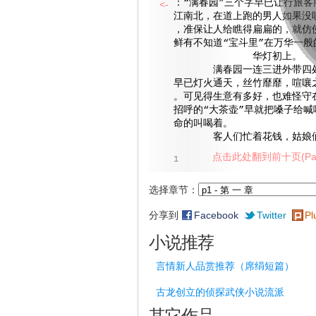
：“满春园”三个字早已让行旅客
<-
江南北，在道上跑的男人如果没
，准保让人给瞧得扁扁的，就仿
鲜有不知道“宝斗里”在万华一般
华灯初上。
满春园一连三进外带四处
早已灯火通天，丝竹靡靡，喧嚷
。可见得生意有多好，也难怪守
招呼的“大茶壶”早就把嗓子给喊
命的叫喝着。
客人们忙着花钱，姑娘们
点击此处翻到前十页(Pag
1
选择章节：
分享到
Facebook
Twitter
Pl
小说推荐
言情新人品赏推荐（席绢短篇）
古龙创立的侦探武侠小说流派
其它作品