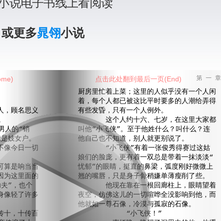
小说电子书线上看阅读
》或更多
晁翎
小说
me)
点击此处翻到最后一页(End)
第 一 章
厨房里忙着上菜；这里的人似乎没有一个人闲
着，每个人都已被这比平时要多的人潮给弄得
，顾名思义
有些发昏，只有一个人例外。
。
这个人约十六、七岁，在这里大家都
人的“销
叫他“小飞侠”。至于他姓什么？叫什么？连
就是妓女户。
他自己也不知道，别人就更别说了。
不像今日一切
“小飞侠”有着一张俊秀得赛过这姑
娘们的脸庞，更有着一双总是带着一抹淡淡“
算是响当当
忧郁”的眼睛，挺直的鼻梁，弧度刚好微微上
因为这里面的
翘的嘴唇，只是身子骨稍嫌单薄瘦削了些。
夫”，也个
他现在靠在一根回廊柱上，眼睛望着
身像轻了许多
夜空，仿佛这儿的一切喧哗全没影响到他，而
他就如一尊石像，冷漠与孤寂的石像。
十，十传百
“小飞侠！”