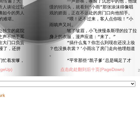
商传遍了大
一声娇唤，唤醒了沉思中的他，他缓
听人谈论过它
缓的转回头，就看到“小雨”那张涂沫得像唱
佛如今的男人
戏的娇面，正在不远处的房门口向他招手。
的难堪。
“喂！还不过来，客人点你啦！”小
雨嗔声又叫。
独立的庭院
皱了皱眉，小飞侠慢条斯理的拉了拉
之声不绝于耳
身上的衣服，漫声应道：“来了。”
在大门口负责
“搞什么鬼？你怎么到现在还没上妆
哑了，还拼
？也没换衣裳？’小雨出了房门走向他埋怨道
。
忙着发嗲，
“平常那些‘凯子爹’总是喝足了才
eUp)
点击此处翻到后十页(PageDown)
2
urk