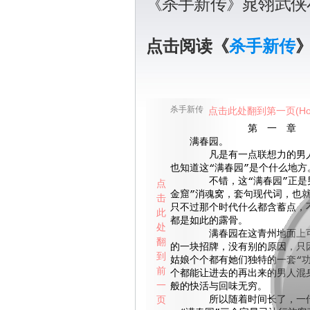
《杀手新传》晁翎武侠
点击阅读《
杀手新传
杀手新传
点击此处翻到第一页(Ho
第 一 章
满春园。
凡是有一点联想力的男人
也知道这“满春园”是个什么地方
不错，这“满春园”正是男
点
金窟”消魂窝，套句现代词，也
击
只不过那个时代什么都含蓄点，
此
都是如此的露骨。
处
满春园在这青州地面上可
翻
的一块招牌，没有别的原因，只
到
姑娘个个都有她们独特的一套“功
前
个都能让进去的再出来的男人混
一
般的快活与回味无穷。
页
所以随着时间长了，一传